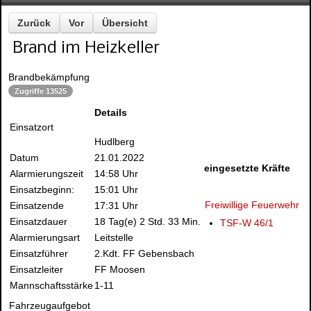
Zurück
Vor
Übersicht
Brand im Heizkeller
Brandbekämpfung
Zugriffe 13525
Details
Einsatzort
Hudlberg
Datum
21.01.2022
eingesetzte Kräfte
Alarmierungszeit
14:58 Uhr
Einsatzbeginn:
15:01 Uhr
Freiwillige Feuerwehr
Einsatzende
17:31 Uhr
Einsatzdauer
18 Tag(e) 2 Std. 33 Min.
TSF-W 46/1
Alarmierungsart
Leitstelle
Einsatzführer
2.Kdt. FF Gebensbach
Einsatzleiter
FF Moosen
Mannschaftsstärke
1-11
Fahrzeugaufgebot